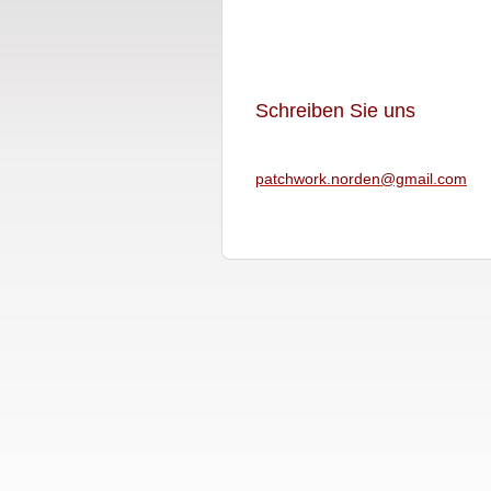
Schreiben Sie uns
patchwor
k.norden
@gmail.c
om