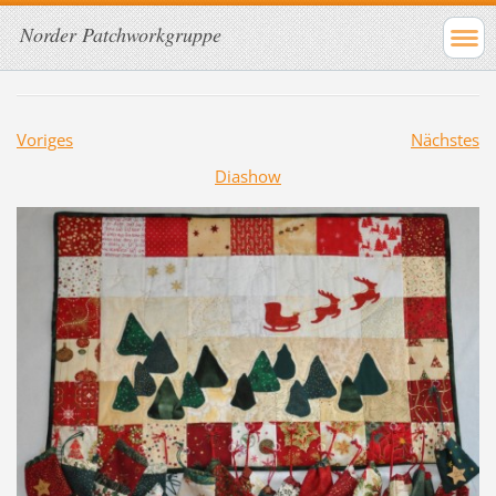
Norder Patchworkgruppe
Voriges
Nächstes
Diashow