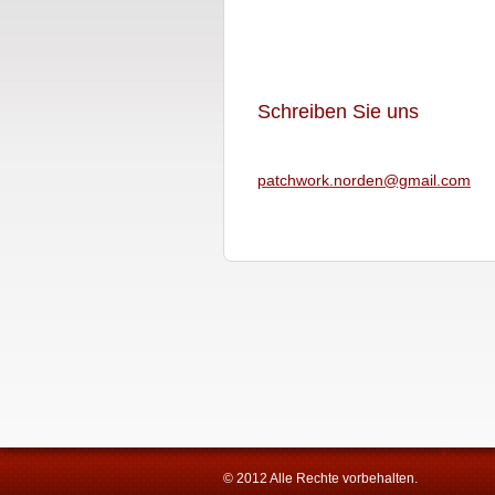
Schreiben Sie uns
patchwor
k.norden
@gmail.c
om
© 2012 Alle Rechte vorbehalten.